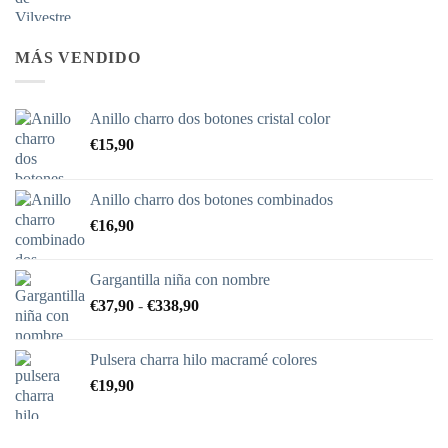
MÁS VENDIDO
Anillo charro dos botones cristal color
€
15,90
Anillo charro dos botones combinados
€
16,90
Gargantilla niña con nombre
Rango
€
37,90
-
€
338,90
de
precios:
Pulsera charra hilo macramé colores
desde
€
19,90
€37,90
hasta
€338,90