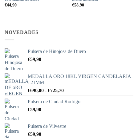
€
44,90
€
58,90
NOVEDADES
Pulsera de Hinojosa de Duero
€
59,90
MEDALLA ORO 18KL VIRGEN CANDELARIA
- 21MM
Rango
€
690,00
-
€
725,70
de
Pulsera de Ciudad Rodrigo
precios:
€
59,90
desde
€690,00
hasta
Pulsera de Vilvestre
€725,70
€
59,90