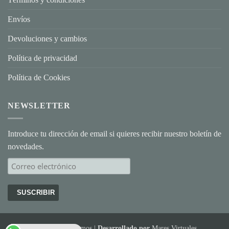
Ti
Envíos
Devoluciones y cambios
Política de privacidad
Política de Cookies
NEWSLETTER
Introduce tu dirección de email si quieres recibir nuestro boletín de
novedades.
© 2026 Joyería Ramos |
Desarrollado por
Mares Virtuales