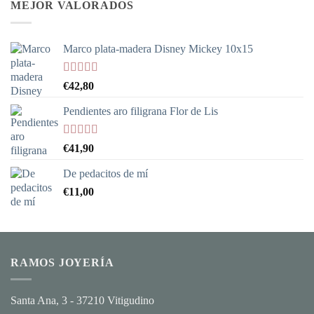
MEJOR VALORADOS
Marco plata-madera Disney Mickey 10x15
Valorado
€
42,80
con
5.00
de
5
Pendientes aro filigrana Flor de Lis
Valorado
€
41,90
con
5.00
de
5
De pedacitos de mí
€
11,00
RAMOS JOYERÍA
Santa Ana, 3 - 37210 Vitigudino