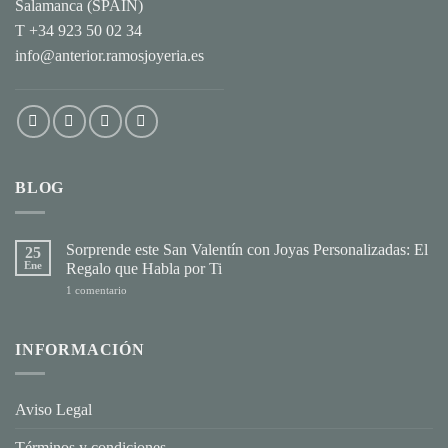
Salamanca (SPAIN)
T +34 923 50 02 34
info@anterior.ramosjoyeria.es
BLOG
Sorprende este San Valentín con Joyas Personalizadas: El
25
Ene
Regalo que Habla por Ti
en
1 comentario
Sorprende
este
San
Valentín
INFORMACIÓN
con
Joyas
Personalizadas:
El
Regalo
Aviso Legal
que
Habla
por
Términos y condiciones