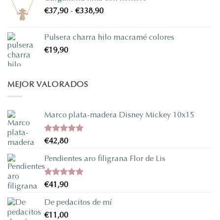
Rango
€
37,90
-
€
338,90
de
precios:
Pulsera charra hilo macramé colores
desde
€
19,90
€37,90
hasta
€338,90
MEJOR VALORADOS
Marco plata-madera Disney Mickey 10x15
Valorado
€
42,80
con
5.00
de 5
Pendientes aro filigrana Flor de Lis
Valorado
€
41,90
con
5.00
de 5
De pedacitos de mí
€
11,00