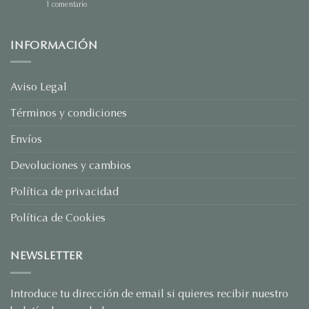
en
1 comentario
Sorprende
este
San
Valentín
INFORMACIÓN
con
Joyas
Personalizadas:
El
Regalo
Aviso Legal
que
Habla
Términos y condiciones
por
Ti
Envíos
Devoluciones y cambios
Política de privacidad
Política de Cookies
NEWSLETTER
Introduce tu dirección de email si quieres recibir nuestro