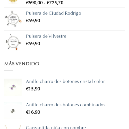
Rango
€
690,00
-
€
725,70
de
Pulsera de Ciudad Rodrigo
precios:
€
59,90
desde
€690,00
hasta
Pulsera de Vilvestre
€725,70
€
59,90
MÁS VENDIDO
Anillo charro dos botones cristal color
€
15,90
Anillo charro dos botones combinados
€
16,90
Gargantilla niña con nombre