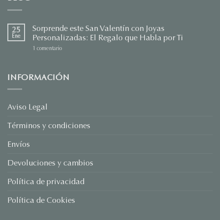
Sorprende este San Valentín con Joyas
25
Ene
Personalizadas: El Regalo que Habla por Ti
en
1 comentario
Sorprende
este
San
Valentín
INFORMACIÓN
con
Joyas
Personalizadas:
El
Regalo
Aviso Legal
que
Habla
Términos y condiciones
por
Ti
Envíos
Devoluciones y cambios
Política de privacidad
Política de Cookies