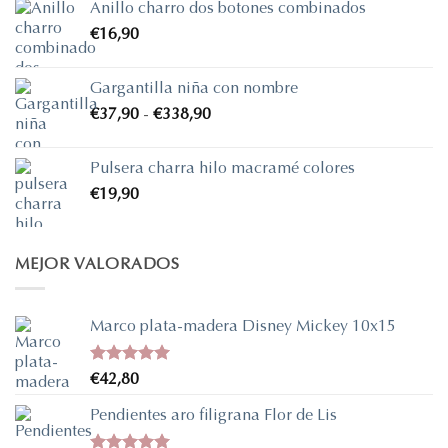
Anillo charro dos botones combinados
€
16,90
Gargantilla niña con nombre
Rango
€
37,90
-
€
338,90
de
precios:
Pulsera charra hilo macramé colores
desde
€
19,90
€37,90
hasta
€338,90
MEJOR VALORADOS
Marco plata-madera Disney Mickey 10x15
Valorado
€
42,80
con
5.00
de 5
Pendientes aro filigrana Flor de Lis