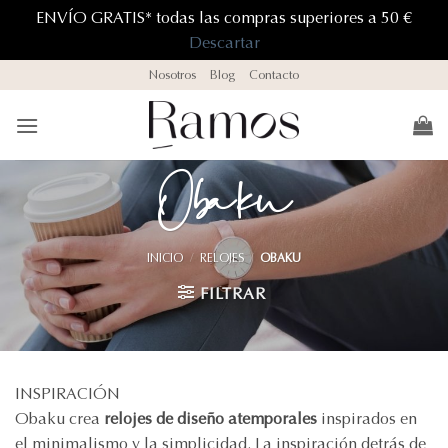
ENVÍO GRATIS* todas las compras superiores a 50 €
Descartar
Saltar
Nosotros
Blog
Contacto
al
contenido
Obaku
INICIO
/
RELOJES
/
OBAKU
FILTRAR
INSPIRACIÓN
Obaku crea
relojes de diseño
atemporales
inspirados en
el minimalismo y la simplicidad. La inspiración detrás de