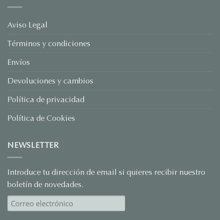
Joyas
Personalizadas:
El
Regalo
Aviso Legal
que
Habla
Términos y condiciones
por
Ti
Envíos
Devoluciones y cambios
Política de privacidad
Política de Cookies
NEWSLETTER
Introduce tu dirección de email si quieres recibir nuestro
boletín de novedades.