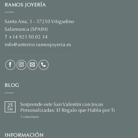
RAMOS JOYERÍA
Santa Ana, 3 - 37210 Vitigudino
Salamanca (SPAIN)
T +34 923 50 02 34
info@anterior.ramosjoyeria.es
BLOG
Sorprende este San Valentín con Joyas
25
Ene
Personalizadas: El Regalo que Habla por Ti
en
1 comentario
Sorprende
este
San
Valentín
INFORMACIÓN
con