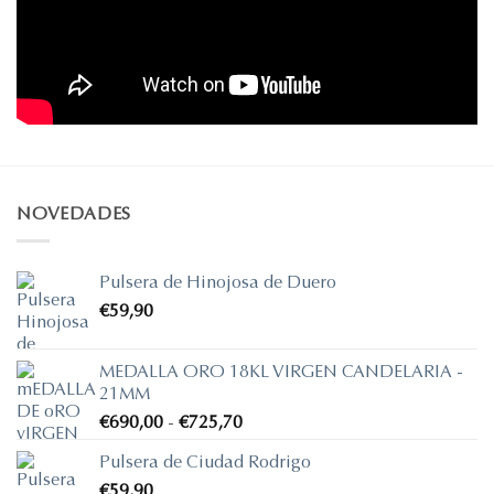
NOVEDADES
Pulsera de Hinojosa de Duero
€
59,90
MEDALLA ORO 18KL VIRGEN CANDELARIA -
21MM
Rango
€
690,00
-
€
725,70
de
Pulsera de Ciudad Rodrigo
precios:
€
59,90
desde