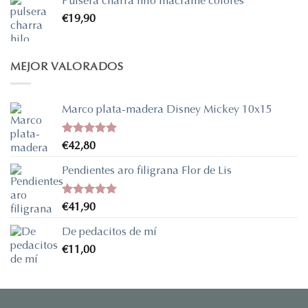
Pulsera charra hilo macramé colores
desde
€
19,90
€37,90
hasta
€338,90
MEJOR VALORADOS
Marco plata-madera Disney Mickey 10x15
Valorado
€
42,80
con
5.00
de 5
Pendientes aro filigrana Flor de Lis
Valorado
€
41,90
con
5.00
de 5
De pedacitos de mí
€
11,00