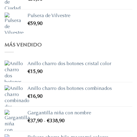
€690,00
hasta
Pulsera de Vilvestre
€725,70
€
59,90
MÁS VENDIDO
Anillo charro dos botones cristal color
€
15,90
Anillo charro dos botones combinados
€
16,90
Gargantilla niña con nombre
Rango
€
37,90
-
€
338,90
de
precios: