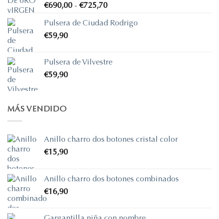
Rango
€
690,00
-
€
725,70
de
Pulsera de Ciudad Rodrigo
precios:
€
59,90
desde
€690,00
hasta
Pulsera de Vilvestre
€725,70
€
59,90
MÁS VENDIDO
Anillo charro dos botones cristal color
€
15,90
Anillo charro dos botones combinados
€
16,90
Gargantilla niña con nombre