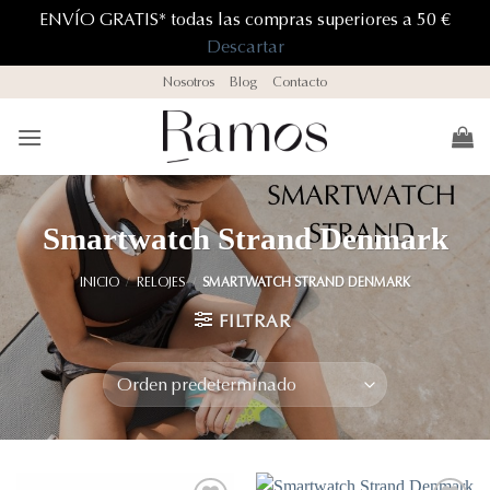
ENVÍO GRATIS* todas las compras superiores a 50 €
Descartar
Saltar
Nosotros
Blog
Contacto
al
contenido
Smartwatch Strand Denmark
INICIO
/
RELOJES
/
SMARTWATCH STRAND DENMARK
FILTRAR