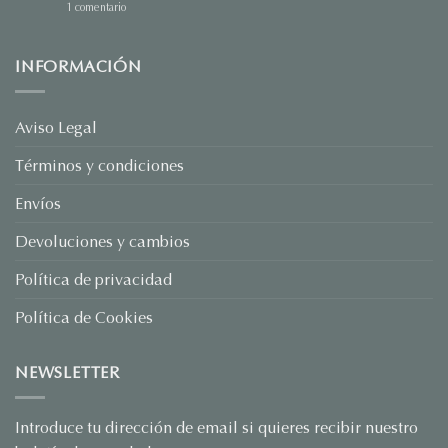
en
1 comentario
Sorprende
este
San
Valentín
INFORMACIÓN
con
Joyas
Personalizadas:
El
Regalo
Aviso Legal
que
Habla
Términos y condiciones
por
Ti
Envíos
Devoluciones y cambios
Política de privacidad
Política de Cookies
NEWSLETTER
Introduce tu dirección de email si quieres recibir nuestro