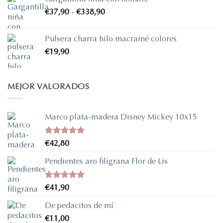
Rango
€
37,90
-
€
338,90
de
precios:
Pulsera charra hilo macramé colores
desde
€
19,90
€37,90
hasta
€338,90
MEJOR VALORADOS
Marco plata-madera Disney Mickey 10x15
Valorado
€
42,80
con
5.00
de 5
Pendientes aro filigrana Flor de Lis
Valorado
€
41,90
con
5.00
de 5
De pedacitos de mí
€
11,00