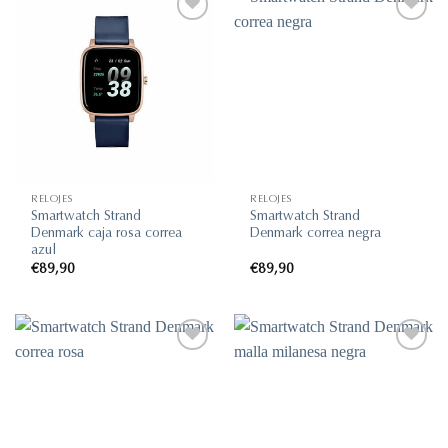
Añadir
Añadir
a la
a la
lista de
lista de
deseos
deseos
RELOJES
RELOJES
Smartwatch Strand
Smartwatch Strand
Denmark caja rosa correa
Denmark correa negra
azul
€
89,90
€
89,90
Añadir
Añadir
a la
a la
lista de
lista de
deseos
deseos