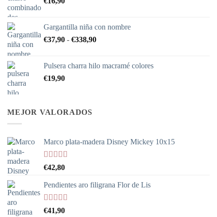
€
16,90
Gargantilla niña con nombre
Rango
€
37,90
-
€
338,90
de
precios:
Pulsera charra hilo macramé colores
desde
€
19,90
€37,90
hasta
€338,90
MEJOR VALORADOS
Marco plata-madera Disney Mickey 10x15
Valorado
€
42,80
con
5.00
de
5
Pendientes aro filigrana Flor de Lis
Valorado
€
41,90
con
5.00
de