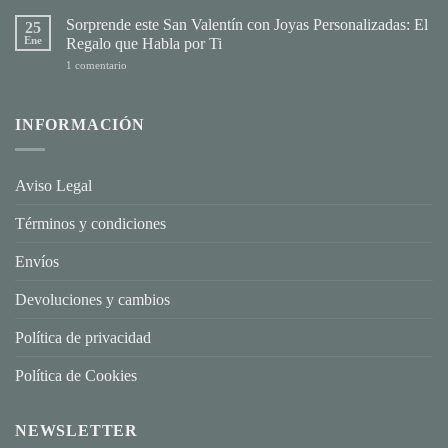
Sorprende este San Valentín con Joyas Personalizadas: El
25
Ene
Regalo que Habla por Ti
en
1 comentario
Sorprende
este
San
Valentín
INFORMACIÓN
con
Joyas
Personalizadas:
El
Regalo
Aviso Legal
que
Habla
por
Términos y condiciones
Ti
Envíos
Devoluciones y cambios
Política de privacidad
Política de Cookies
NEWSLETTER