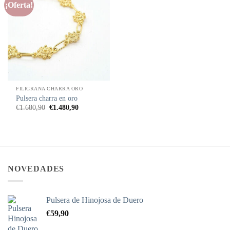
¡Oferta!
Añadir
a la
lista de
deseos
FILIGRANA CHARRA ORO
Pulsera charra en oro
El
El
€
1.680,90
€
1.480,90
precio
precio
original
actual
era:
es:
€1.680,90.
€1.480,90.
NOVEDADES
Pulsera de Hinojosa de Duero
€
59,90