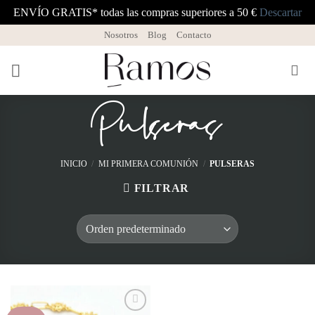
ENVÍO GRATIS* todas las compras superiores a 50 €
Descartar
Saltar
Nosotros
Blog
Contacto
al
contenido
Pulseras
INICIO
/
MI PRIMERA COMUNIÓN
/
PULSERAS
FILTRAR