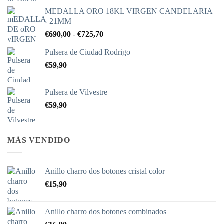
MEDALLA ORO 18KL VIRGEN CANDELARIA
- 21MM
Rango
€
690,00
-
€
725,70
de
Pulsera de Ciudad Rodrigo
precios:
€
59,90
desde
€690,00
hasta
Pulsera de Vilvestre
€725,70
€
59,90
MÁS VENDIDO
Anillo charro dos botones cristal color
€
15,90
Anillo charro dos botones combinados