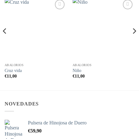
Añadir
Añadir
a la
a la
lista de
lista de
deseos
deseos
ABALORIOS
ABALORIOS
Cruz vida
Niño
€
11,00
€
11,00
NOVEDADES
Pulsera de Hinojosa de Duero
€
59,90