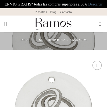
ENVÍO GRATIS* todas las compras superiores a 50 €
Descartar
Saltar
Nosotros
Blog
Contacto
al
contenido
INICIO
/
PULSERA 'MI HISTORIA'
/
ABALORIOS
Añadir
a la
lista
de
deseos