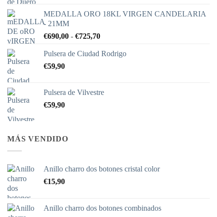
MEDALLA ORO 18KL VIRGEN CANDELARIA
- 21MM
Rango
€
690,00
-
€
725,70
de
Pulsera de Ciudad Rodrigo
precios:
€
59,90
desde
€690,00
hasta
Pulsera de Vilvestre
€725,70
€
59,90
MÁS VENDIDO
Anillo charro dos botones cristal color
€
15,90
Anillo charro dos botones combinados