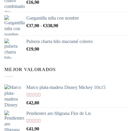
€
16,90
Gargantilla niña con nombre
Rango
€
37,90
-
€
338,90
de
precios:
Pulsera charra hilo macramé colores
desde
€
19,90
€37,90
hasta
€338,90
MEJOR VALORADOS
Marco plata-madera Disney Mickey 10x15
Valorado
€
42,80
con
5.00
de
5
Pendientes aro filigrana Flor de Lis
Valorado
€
41,90