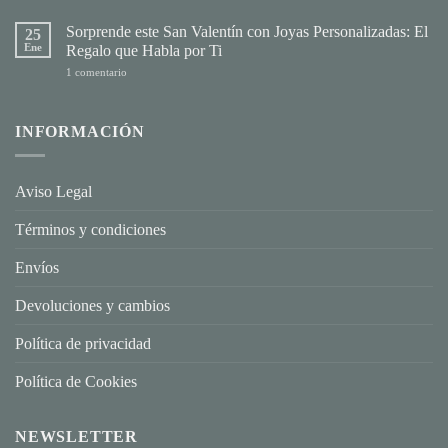
Sorprende este San Valentín con Joyas Personalizadas: El
25
Ene
Regalo que Habla por Ti
en
1 comentario
Sorprende
este
San
Valentín
INFORMACIÓN
con
Joyas
Personalizadas:
El
Regalo
Aviso Legal
que
Habla
por
Términos y condiciones
Ti
Envíos
Devoluciones y cambios
Política de privacidad
Política de Cookies
NEWSLETTER