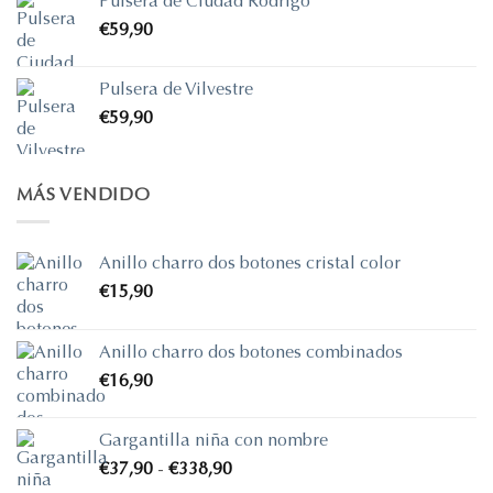
Pulsera de Ciudad Rodrigo
precios:
€
59,90
desde
€690,00
hasta
Pulsera de Vilvestre
€725,70
€
59,90
MÁS VENDIDO
Anillo charro dos botones cristal color
€
15,90
Anillo charro dos botones combinados
€
16,90
Gargantilla niña con nombre
Rango
€
37,90
-
€
338,90
de