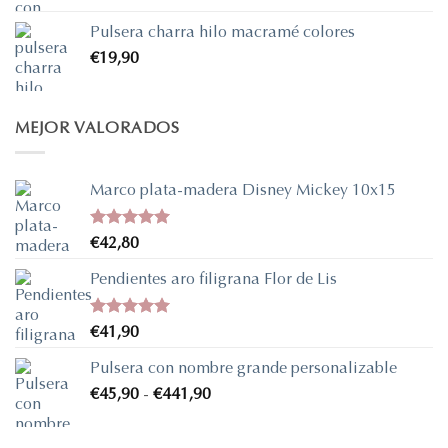
precios:
Pulsera charra hilo macramé colores
desde
€
19,90
€37,90
hasta
€338,90
MEJOR VALORADOS
Marco plata-madera Disney Mickey 10x15
Valorado
€
42,80
con
5.00
de 5
Pendientes aro filigrana Flor de Lis
Valorado
€
41,90
con
5.00
de 5
Pulsera con nombre grande personalizable
Rango
€
45,90
-
€
441,90
de
precios: