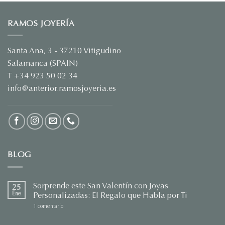
desde
€45,90
RAMOS JOYERÍA
hasta
€441,90
Santa Ana, 3 - 37210 Vitigudino
Salamanca (SPAIN)
T +34 923 50 02 34
info@anterior.ramosjoyeria.es
BLOG
Sorprende este San Valentín con Joyas
25
Ene
Personalizadas: El Regalo que Habla por Ti
en
1 comentario
Sorprende
este