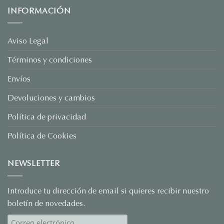
San
Valentín
INFORMACIÓN
con
Joyas
Personalizadas:
El
Regalo
Aviso Legal
que
Habla
Términos y condiciones
por
Ti
Envíos
Devoluciones y cambios
Política de privacidad
Política de Cookies
NEWSLETTER
Introduce tu dirección de email si quieres recibir nuestro
boletín de novedades.