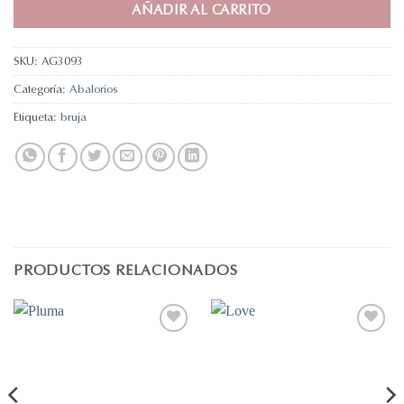
AÑADIR AL CARRITO
SKU:
AG3093
Categoría:
Abalorios
Etiqueta:
bruja
PRODUCTOS RELACIONADOS
Añadir
Añadir
a la
a la
lista de
lista de
deseos
deseos