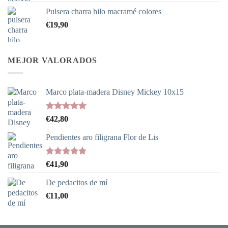
precios:
Pulsera charra hilo macramé colores
desde
€
19,90
€37,90
hasta
€338,90
MEJOR VALORADOS
Marco plata-madera Disney Mickey 10x15
Valorado
€
42,80
con
5.00
de 5
Pendientes aro filigrana Flor de Lis
Valorado
€
41,90
con
5.00
de 5
De pedacitos de mí
€
11,00