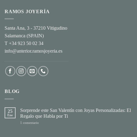
RAMOS JOYERÍA
Santa Ana, 3 - 37210 Vitigudino
Salamanca (SPAIN)
T +34 923 50 02 34
info@anterior.ramosjoyeria.es
BLOG
Sorprende este San Valentín con Joyas Personalizadas: El
25
Ene
Regalo que Habla por Ti
en
1 comentario
Sorprende
este
San