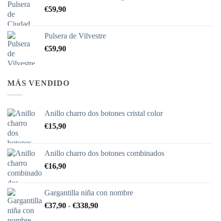
€
59,90
desde
€690,00
hasta
Pulsera de Vilvestre
€725,70
€
59,90
MÁS VENDIDO
Anillo charro dos botones cristal color
€
15,90
Anillo charro dos botones combinados
€
16,90
Gargantilla niña con nombre
Rango
€
37,90
-
€
338,90
de