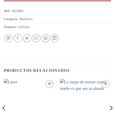
SKU:
AG3062
Categoría:
Abalorios
Etiqueta:
Libélula
PRODUCTOS RELACIONADOS
Añadir
Añadir
a la
a la
lista de
lista de
deseos
deseos