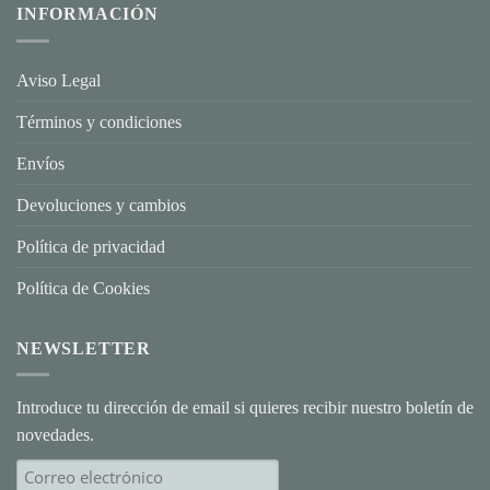
Valentín
INFORMACIÓN
con
Joyas
Personalizadas:
El
Regalo
Aviso Legal
que
Habla
por
Términos y condiciones
Ti
Envíos
Devoluciones y cambios
Política de privacidad
Política de Cookies
NEWSLETTER
Introduce tu dirección de email si quieres recibir nuestro boletín de
novedades.