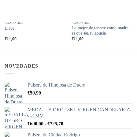
ABALORIOS
ABALORIOS
Lo mejor de tenerte como madre
Llave
es que sea su abuela
€
11,00
€
11,00
NOVEDADES
Pulsera de Hinojosa de Duero
€
59,90
MEDALLA ORO 18KL VIRGEN CANDELARIA
- 21MM
Rango
€
690,00
-
€
725,70
de
Pulsera de Ciudad Rodrigo
precios: