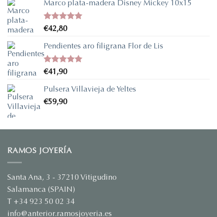
Marco plata-madera Disney Mickey 10x15
Valorado
€
42,80
con
5.00
de 5
Pendientes aro filigrana Flor de Lis
Valorado
€
41,90
con
5.00
de 5
Pulsera Villavieja de Yeltes
€
59,90
RAMOS JOYERÍA
Santa Ana, 3 - 37210 Vitigudino
Salamanca (SPAIN)
T +34 923 50 02 34
info@anterior.ramosjoyeria.es