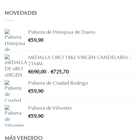
NOVEDADES
Pulsera de Hinojosa de Duero
€
59,90
MEDALLA ORO 18KL VIRGEN CANDELARIA -
21MM
Rango
€
690,00
-
€
725,70
de
Pulsera de Ciudad Rodrigo
precios:
€
59,90
desde
€690,00
hasta
Pulsera de Vilvestre
€725,70
€
59,90
MÁS VENDIDO