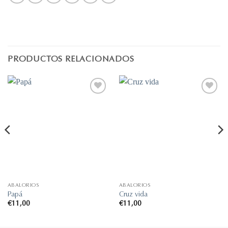
PRODUCTOS RELACIONADOS
Añadir
Añadir
a la
a la
lista de
lista de
deseos
deseos
ABALORIOS
ABALORIOS
Papá
Cruz vida
€
11,00
€
11,00