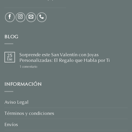
BLOG
Sorprende este San Valentín con Joyas
25
Ene
Personalizadas: El Regalo que Habla por Ti
en
1 comentario
Sorprende
este
San
Valentín
INFORMACIÓN
con
Joyas
Personalizadas:
El
Regalo
Aviso Legal
que
Habla
Términos y condiciones
por
Ti
Envíos