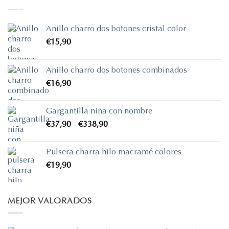
Anillo charro dos botones cristal color
€
15,90
Anillo charro dos botones combinados
€
16,90
Gargantilla niña con nombre
Rango
€
37,90
-
€
338,90
de
precios:
Pulsera charra hilo macramé colores
desde
€
19,90
€37,90
hasta
€338,90
MEJOR VALORADOS