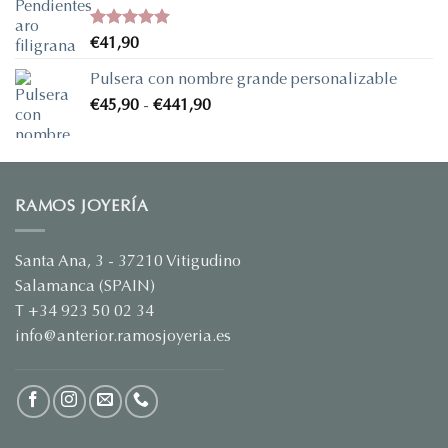
Valorado
€
41,90
con
5.00
de 5
Pulsera con nombre grande personalizable
Rango
€
45,90
-
€
441,90
de
precios:
desde
€45,90
RAMOS JOYERÍA
hasta
€441,90
Santa Ana, 3 - 37210 Vitigudino
Salamanca (SPAIN)
T +34 923 50 02 34
info@anterior.ramosjoyeria.es