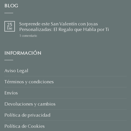
BLOG
Sorprende este San Valentín con Joyas
25
Ene
Personalizadas: El Regalo que Habla por Ti
en
1 comentario
Sorprende
este
San
Valentín
INFORMACIÓN
con
Joyas
Personalizadas:
El
Regalo
Aviso Legal
que
Habla
Términos y condiciones
por
Ti
Envíos
Devoluciones y cambios
Política de privacidad
Política de Cookies