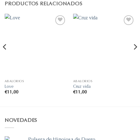
PRODUCTOS RELACIONADOS
Añadir
Añadir
a la
a la
lista de
lista de
deseos
deseos
ABALORIOS
ABALORIOS
Love
Cruz vida
€
11,00
€
11,00
NOVEDADES
Pulsera de Hinojosa de Duero