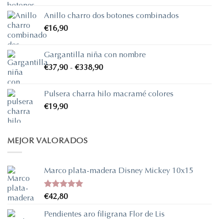
Anillo charro dos botones combinados
€
16,90
Gargantilla niña con nombre
Rango
€
37,90
-
€
338,90
de
precios:
Pulsera charra hilo macramé colores
desde
€
19,90
€37,90
hasta
€338,90
MEJOR VALORADOS
Marco plata-madera Disney Mickey 10x15
Valorado
€
42,80
con
5.00
de 5
Pendientes aro filigrana Flor de Lis