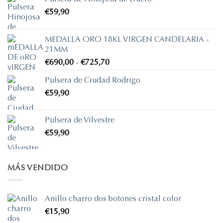
€
59,90
MEDALLA ORO 18KL VIRGEN CANDELARIA -
21MM
Rango
€
690,00
-
€
725,70
de
Pulsera de Ciudad Rodrigo
precios:
€
59,90
desde
€690,00
hasta
Pulsera de Vilvestre
€725,70
€
59,90
MÁS VENDIDO
Anillo charro dos botones cristal color
€
15,90