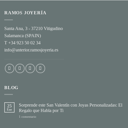
RAMOS JOYERÍA
Santa Ana, 3 - 37210 Vitigudino
Salamanca (SPAIN)
T +34 923 50 02 34
info@anterior.ramosjoyeria.es
BLOG
Sorprende este San Valentín con Joyas Personalizadas: El
25
Ene
Regalo que Habla por Ti
en
1 comentario
Sorprende
este
San