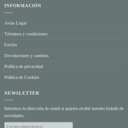
Valentín
INFORMACIÓN
con
Joyas
Personalizadas:
El
Regalo
Aviso Legal
que
Habla
por
Términos y condiciones
Ti
Envíos
Devoluciones y cambios
Política de privacidad
Política de Cookies
NEWSLETTER
Introduce tu dirección de email si quieres recibir nuestro boletín de
novedades.