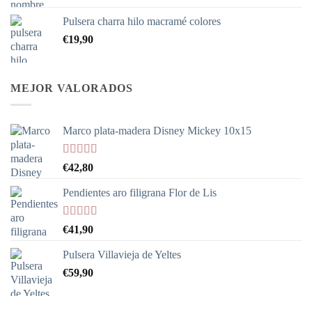
precios:
Pulsera charra hilo macramé colores
desde
€
19,90
€37,90
hasta
€338,90
MEJOR VALORADOS
Marco plata-madera Disney Mickey 10x15
Valorado
€
42,80
con
5.00
de
5
Pendientes aro filigrana Flor de Lis
Valorado
€
41,90
con
5.00
de
5
Pulsera Villavieja de Yeltes
€
59,90