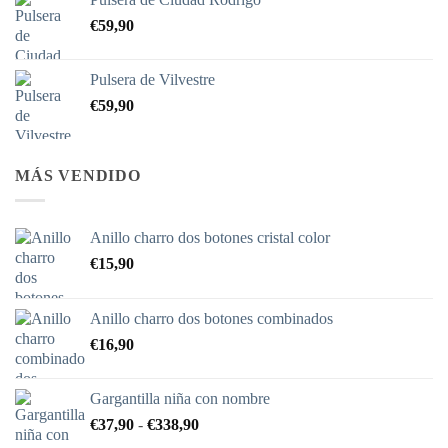
precios:
€
59,90
desde
€690,00
hasta
Pulsera de Vilvestre
€725,70
€
59,90
MÁS VENDIDO
Anillo charro dos botones cristal color
€
15,90
Anillo charro dos botones combinados
€
16,90
Gargantilla niña con nombre
Rango
€
37,90
-
€
338,90
de