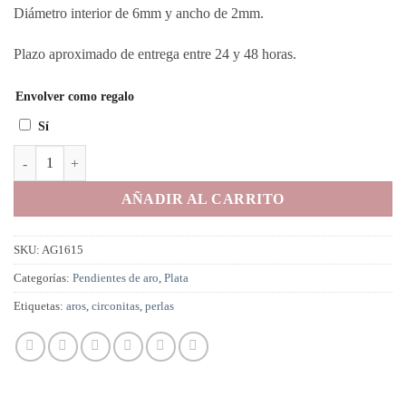
Diámetro interior de 6mm y ancho de 2mm.
Plazo aproximado de entrega entre 24 y 48 horas.
Envolver como regalo
Sí
Aros en Plata chapada en Oro con circonitas negras + perlas. cantidad
AÑADIR AL CARRITO
SKU:
AG1615
Categorías:
Pendientes de aro
,
Plata
Etiquetas:
aros
,
circonitas
,
perlas