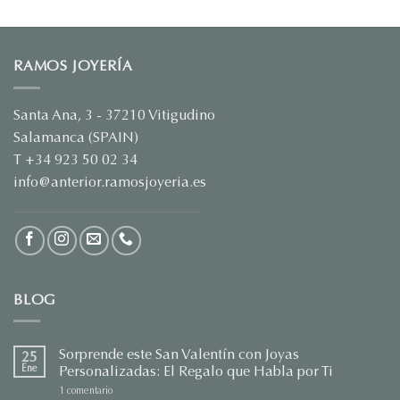
RAMOS JOYERÍA
Santa Ana, 3 - 37210 Vitigudino
Salamanca (SPAIN)
T +34 923 50 02 34
info@anterior.ramosjoyeria.es
BLOG
Sorprende este San Valentín con Joyas
25
Ene
Personalizadas: El Regalo que Habla por Ti
en
1 comentario