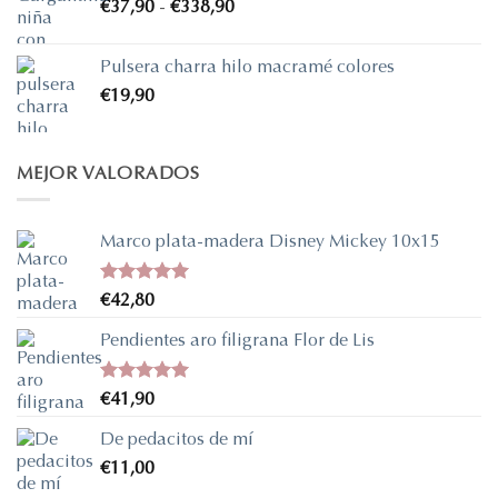
Rango
€
37,90
-
€
338,90
de
precios:
Pulsera charra hilo macramé colores
desde
€
19,90
€37,90
hasta
€338,90
MEJOR VALORADOS
Marco plata-madera Disney Mickey 10x15
Valorado
€
42,80
con
5.00
de 5
Pendientes aro filigrana Flor de Lis
Valorado
€
41,90
con
5.00
de 5
De pedacitos de mí
€
11,00