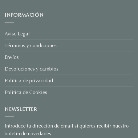
Sorprende
este
San
Valentín
INFORMACIÓN
con
Joyas
Personalizadas:
El
Regalo
Aviso Legal
que
Habla
Términos y condiciones
por
Ti
Envíos
Devoluciones y cambios
Política de privacidad
Política de Cookies
NEWSLETTER
Introduce tu dirección de email si quieres recibir nuestro
boletín de novedades.