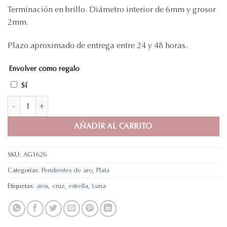
Terminación en brillo. Diámetro interior de 6mm y grosor
2mm.
Plazo aproximado de entrega entre 24 y 48 horas.
Envolver como regalo
Sí
Aros en Plata de Ley con mini charms y circonitas. cantidad
AÑADIR AL CARRITO
SKU:
AG1626
Categorías:
Pendientes de aro
,
Plata
Etiquetas:
aros
,
cruz
,
estrella
,
Luna