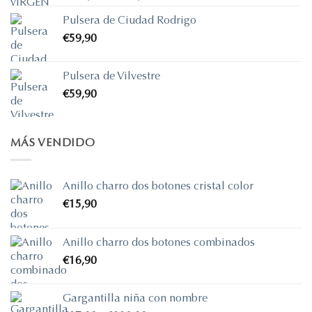
de
Pulsera de Ciudad Rodrigo
precios:
€
59,90
desde
€690,00
hasta
Pulsera de Vilvestre
€725,70
€
59,90
MÁS VENDIDO
Anillo charro dos botones cristal color
€
15,90
Anillo charro dos botones combinados
€
16,90
Gargantilla niña con nombre