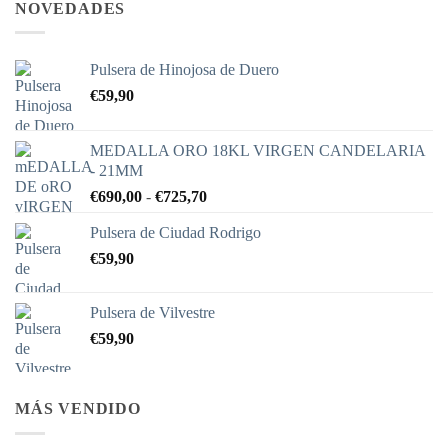
NOVEDADES
Pulsera de Hinojosa de Duero
€
59,90
MEDALLA ORO 18KL VIRGEN CANDELARIA
- 21MM
Rango
€
690,00
-
€
725,70
de
Pulsera de Ciudad Rodrigo
precios:
€
59,90
desde
€690,00
hasta
Pulsera de Vilvestre
€725,70
€
59,90
MÁS VENDIDO