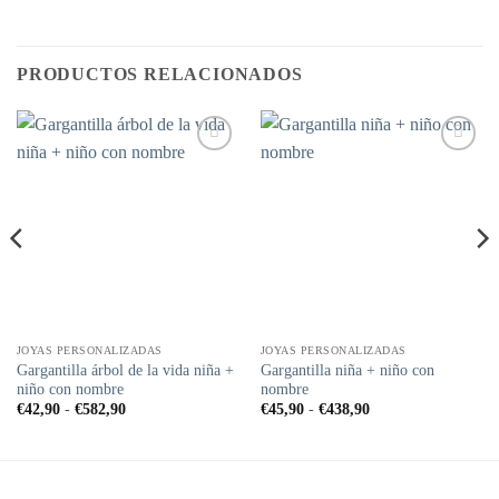
PRODUCTOS RELACIONADOS
Añadir
Añadir
a la
a la
lista de
lista de
deseos
deseos
JOYAS PERSONALIZADAS
JOYAS PERSONALIZADAS
Gargantilla árbol de la vida niña +
Gargantilla niña + niño con
niño con nombre
nombre
Rango
Rango
€
42,90
-
€
582,90
€
45,90
-
€
438,90
de
de
precios:
precios:
desde
desde
€42,90
€45,90
hasta
hasta
€582,90
€438,90