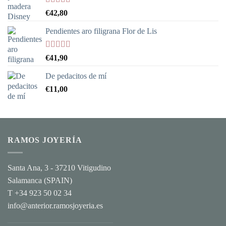
Valorado
€
42,80
con
5.00
de
5
Pendientes aro filigrana Flor de Lis
Valorado
€
41,90
con
5.00
de
5
De pedacitos de mí
€
11,00
RAMOS JOYERÍA
Santa Ana, 3 - 37210 Vitigudino
Salamanca (SPAIN)
T +34 923 50 02 34
info@anterior.ramosjoyeria.es