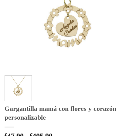
Gargantilla mamá con flores y corazón
personalizable
Rango
€
47,90
-
€
405,90