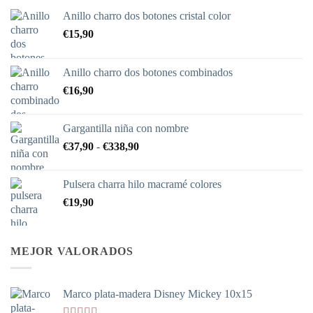
Anillo charro dos botones cristal color
€
15,90
Anillo charro dos botones combinados
€
16,90
Gargantilla niña con nombre
Rango
€
37,90
-
€
338,90
de
precios:
Pulsera charra hilo macramé colores
desde
€
19,90
€37,90
hasta
€338,90
MEJOR VALORADOS
Marco plata-madera Disney Mickey 10x15