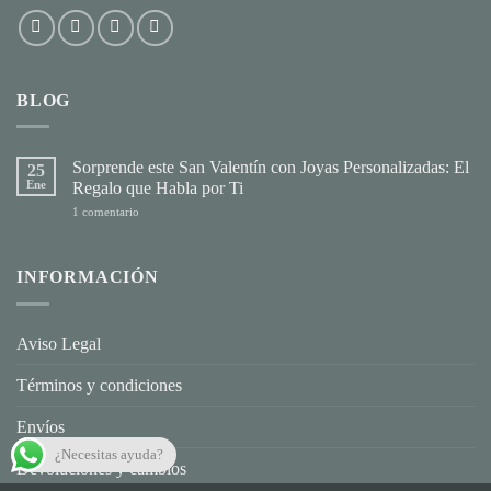
BLOG
Sorprende este San Valentín con Joyas Personalizadas: El
25
Ene
Regalo que Habla por Ti
en
1 comentario
Sorprende
este
San
Valentín
INFORMACIÓN
con
Joyas
Personalizadas:
El
Regalo
Aviso Legal
que
Habla
por
Términos y condiciones
Ti
Envíos
¿Necesitas ayuda?
Devoluciones y cambios