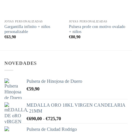
JOYAS PERSONALIZADAS
JOYAS PERSONALIZADAS
Gargantilla infinito + niños
Pulsera profe con motivo ovalado
personalizable
+ niños
€
63,90
€
80,90
NOVEDADES
Pulsera de Hinojosa de Duero
€
59,90
MEDALLA ORO 18KL VIRGEN CANDELARIA
- 21MM
Rango
€
690,00
-
€
725,70
de
Pulsera de Ciudad Rodrigo
precios: