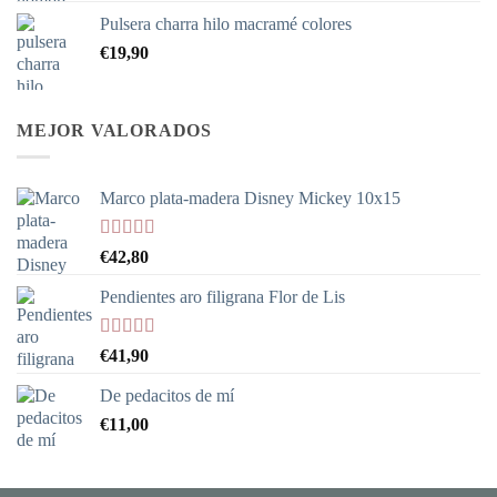
precios:
Pulsera charra hilo macramé colores
desde
€
19,90
€37,90
hasta
€338,90
MEJOR VALORADOS
Marco plata-madera Disney Mickey 10x15
Valorado
€
42,80
con
5.00
de
5
Pendientes aro filigrana Flor de Lis
Valorado
€
41,90
con
5.00
de
5
De pedacitos de mí
€
11,00