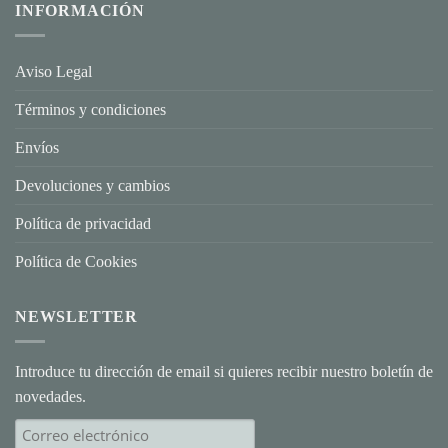
Valentín
INFORMACIÓN
con
Joyas
Personalizadas:
El
Regalo
Aviso Legal
que
Habla
por
Términos y condiciones
Ti
Envíos
Devoluciones y cambios
Política de privacidad
Política de Cookies
NEWSLETTER
Introduce tu dirección de email si quieres recibir nuestro boletín de
novedades.