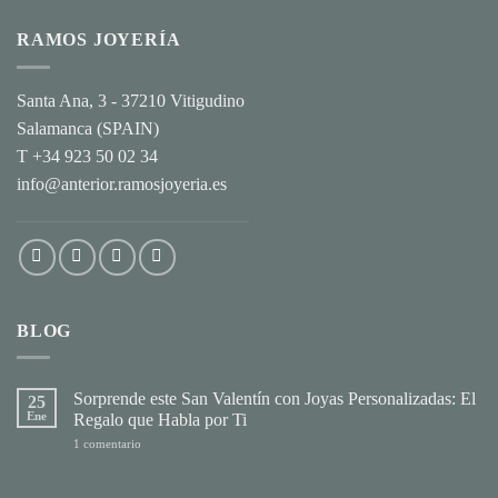
RAMOS JOYERÍA
Santa Ana, 3 - 37210 Vitigudino
Salamanca (SPAIN)
T +34 923 50 02 34
info@anterior.ramosjoyeria.es
BLOG
Sorprende este San Valentín con Joyas Personalizadas: El
25
Ene
Regalo que Habla por Ti
en
1 comentario
Sorprende
este
San