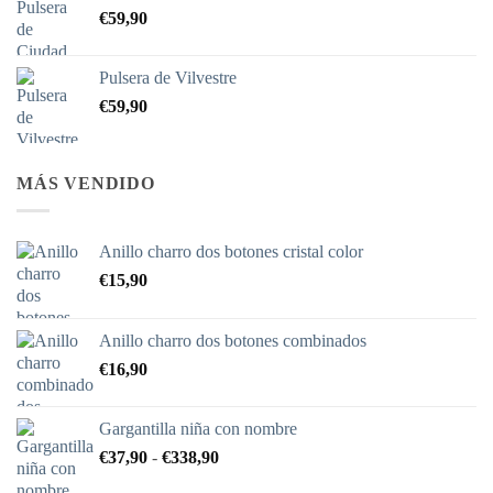
€
59,90
desde
€690,00
hasta
Pulsera de Vilvestre
€725,70
€
59,90
MÁS VENDIDO
Anillo charro dos botones cristal color
€
15,90
Anillo charro dos botones combinados
€
16,90
Gargantilla niña con nombre
Rango
€
37,90
-
€
338,90
de