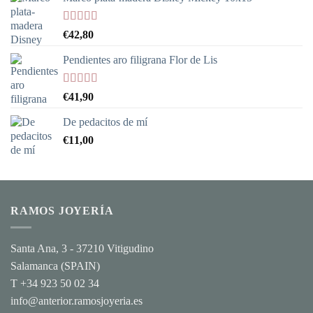
Valorado
€
42,80
con
5.00
de
5
Pendientes aro filigrana Flor de Lis
Valorado
€
41,90
con
5.00
de
5
De pedacitos de mí
€
11,00
RAMOS JOYERÍA
Santa Ana, 3 - 37210 Vitigudino
Salamanca (SPAIN)
T +34 923 50 02 34
info@anterior.ramosjoyeria.es