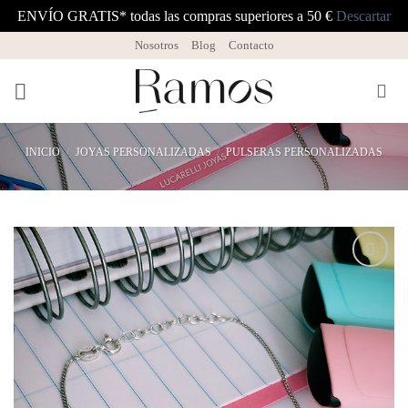
ENVÍO GRATIS* todas las compras superiores a 50 €
Descartar
Saltar
Nosotros
Blog
Contacto
al
contenido
INICIO
/
JOYAS PERSONALIZADAS
/
PULSERAS PERSONALIZADAS
Añadir
a la
lista
de
deseos