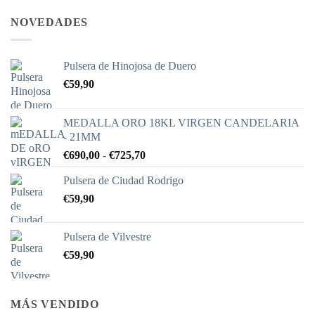
hasta
hasta
€397,90
€442,90
NOVEDADES
Pulsera de Hinojosa de Duero
€
59,90
MEDALLA ORO 18KL VIRGEN CANDELARIA
- 21MM
Rango
€
690,00
-
€
725,70
de
Pulsera de Ciudad Rodrigo
precios:
€
59,90
desde
€690,00
hasta
Pulsera de Vilvestre
€725,70
€
59,90
MÁS VENDIDO