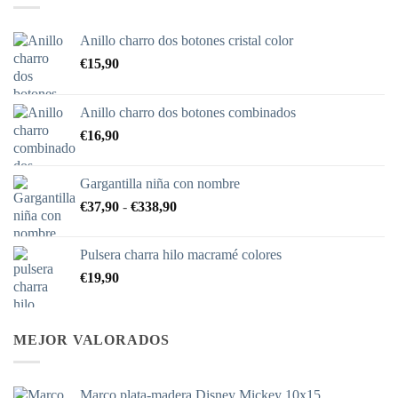
Anillo charro dos botones cristal color
€
15,90
Anillo charro dos botones combinados
€
16,90
Gargantilla niña con nombre
Rango
€
37,90
-
€
338,90
de
precios:
Pulsera charra hilo macramé colores
desde
€
19,90
€37,90
hasta
€338,90
MEJOR VALORADOS
Marco plata-madera Disney Mickey 10x15