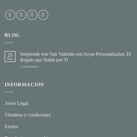
BLOG
Sorprende este San Valentín con Joyas Personalizadas: El
25
Ene
Regalo que Habla por Ti
en
1 comentario
Sorprende
este
San
Valentín
INFORMACIÓN
con
Joyas
Personalizadas:
El
Regalo
Aviso Legal
que
Habla
por
Términos y condiciones
Ti
Envíos