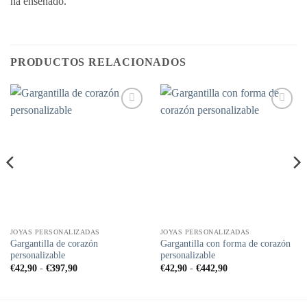
ha enseñado.
PRODUCTOS RELACIONADOS
Añadir
Añadir
a la
a la
lista de
lista de
deseos
deseos
JOYAS PERSONALIZADAS
JOYAS PERSONALIZADAS
Gargantilla de corazón
Gargantilla con forma de corazón
personalizable
personalizable
Rango
Rango
€
42,90
-
€
397,90
€
42,90
-
€
442,90
de
de
precios:
precios:
desde
desde
€42,90
€42,90