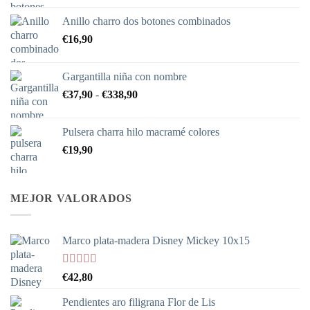
Anillo charro dos botones combinados
€
16,90
Gargantilla niña con nombre
Rango
€
37,90
-
€
338,90
de
precios:
Pulsera charra hilo macramé colores
desde
€
19,90
€37,90
hasta
€338,90
MEJOR VALORADOS
Marco plata-madera Disney Mickey 10x15
Valorado
€
42,80
con
5.00
de
5
Pendientes aro filigrana Flor de Lis