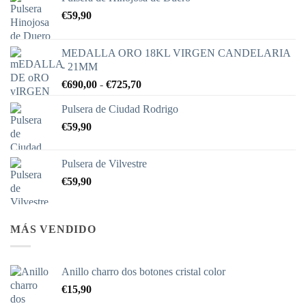
€
59,90
MEDALLA ORO 18KL VIRGEN CANDELARIA
- 21MM
Rango
€
690,00
-
€
725,70
de
Pulsera de Ciudad Rodrigo
precios:
€
59,90
desde
€690,00
hasta
Pulsera de Vilvestre
€725,70
€
59,90
MÁS VENDIDO
Anillo charro dos botones cristal color
€
15,90