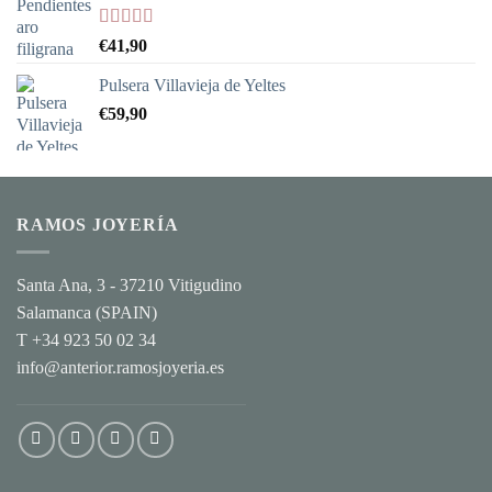
Valorado
€
41,90
con
5.00
de
5
Pulsera Villavieja de Yeltes
€
59,90
RAMOS JOYERÍA
Santa Ana, 3 - 37210 Vitigudino
Salamanca (SPAIN)
T +34 923 50 02 34
info@anterior.ramosjoyeria.es