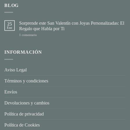
BLOG
Sorprende este San Valentín con Joyas Personalizadas: El
25
Ene
Regalo que Habla por Ti
en
1 comentario
Sorprende
este
San
Valentín
INFORMACIÓN
con
Joyas
Personalizadas:
El
Regalo
Aviso Legal
que
Habla
por
Términos y condiciones
Ti
Envíos
Devoluciones y cambios
Política de privacidad
Política de Cookies