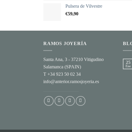
hasta
Pulsera de Vilvestre
€725,70
€
59,90
RAMOS JOYERÍA
BL
Santa Ana, 3 - 37210 Vitigudino
25
Salamanca (SPAIN)
Ene
T +34 923 50 02 34
info@anterior.ramosjoyeria.es