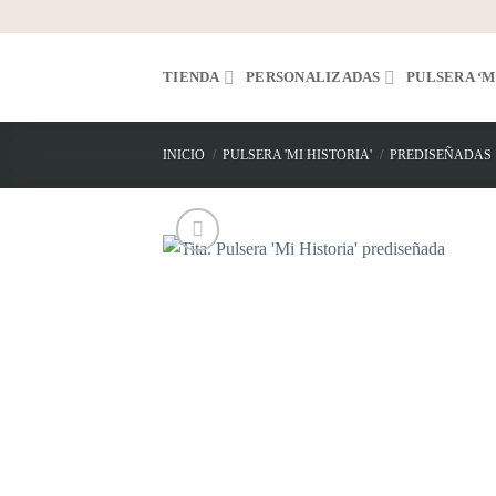
Saltar
al
contenido
TIENDA
PERSONALIZADAS
PULSERA ‘M
INICIO
/
PULSERA 'MI HISTORIA'
/
PREDISEÑADAS