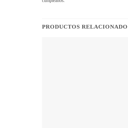
cumpleaños.
PRODUCTOS RELACIONADO
Añ
a
lis
de