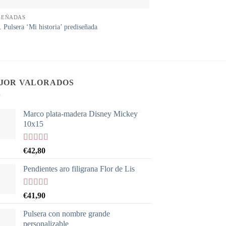
SEÑADAS
 Pulsera ‘Mi historia’ prediseñada
JOR VALORADOS
Marco plata-madera Disney Mickey
10x15
Valorado
€
42,80
con
5.00
de
5
Pendientes aro filigrana Flor de Lis
Valorado
€
41,90
con
5.00
de
5
Pulsera con nombre grande
personalizable