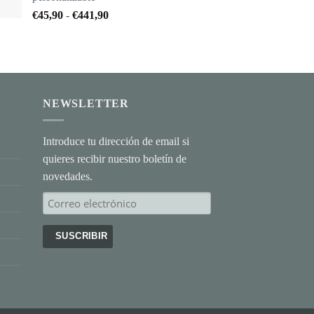
Rango
€
45,90
-
€
441,90
de
precios:
desde
€45,90
hasta
€441,90
NEWSLETTER
Introduce tu dirección de email si
quieres recibir nuestro boletín de
novedades.