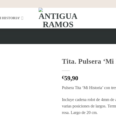
I HISTORIA’
Tita. Pulsera ‘Mi
Añadir
a la
€
59,90
lista
de
Pulsera Tita ‘Mi Historia’ con t
deseos
Incluye cadena rolot de 4mm de a
varias posiciones de largos. Term
rosa. Largo de 20 cm.