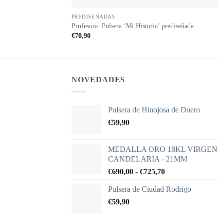
PREDISEÑADAS
Profesora. Pulsera ‘Mi Historia’ prediseñada
€
70,90
NOVEDADES
Pulsera de Hinojosa de Duero
€
59,90
MEDALLA ORO 18KL VIRGEN
CANDELARIA - 21MM
Rango
€
690,00
-
€
725,70
de
Pulsera de Ciudad Rodrigo
precios:
€
59,90
desde
€690,00