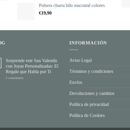
precios:
Pulsera charra hilo macramé colores
desde
€
19,90
€37,90
hasta
€338,90
OG
INFORMACIÓN
Aviso Legal
Sorprende este San Valentín
con Joyas Personalizadas: El
Términos y condiciones
Regalo que Habla por Ti
en
1 comentario
Sorprende
Envíos
este
San
Valentín
Devoluciones y cambios
con
Joyas
Política de privacidad
Personalizadas:
El
Regalo
Política de Cookies
que
Habla
por
Ti