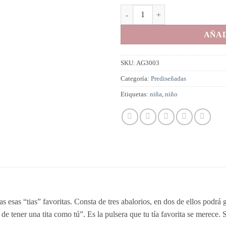
Tita. Pulsera 'Mi Historia' predis
AÑAD
SKU:
AG3003
Categoría:
Prediseñadas
Etiquetas:
niña
,
niño
as esas “tias” favoritas. Consta de tres abalorios, en dos de ellos podrá
 de tener una tita como tú”. Es la pulsera que tu tía favorita se merece. 