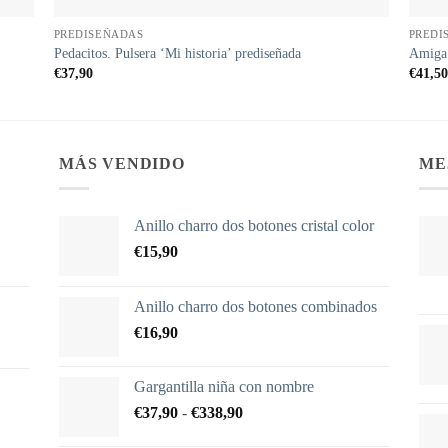
PREDISEÑADAS
PREDI
Pedacitos. Pulsera ‘Mi historia’ prediseñada
Amiga.
€
37,90
€
41,50
MÁS VENDIDO
ME
Anillo charro dos botones cristal color
€
15,90
Anillo charro dos botones combinados
€
16,90
Gargantilla niña con nombre
Rango
€
37,90
-
€
338,90
de