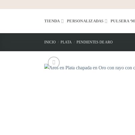
Saltar
al
contenido
TIENDA
PERSONALIZADAS
PULSERA ‘M
INICIO
/
PLATA
/
PENDIENTES DE ARO