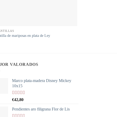
NTILLAS
tilla de mariposas en plata de Ley
JOR VALORADOS
Marco plata-madera Disney Mickey
10x15
Valorado
€
42,80
con
5.00
de
5
Pendientes aro filigrana Flor de Lis