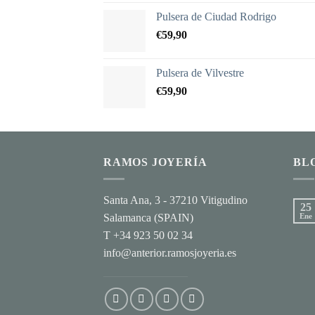
de
Pulsera de Ciudad Rodrigo
precios:
€
59,90
desde
€690,00
hasta
Pulsera de Vilvestre
€725,70
€
59,90
RAMOS JOYERÍA
BL
Santa Ana, 3 - 37210 Vitigudino
25
Salamanca (SPAIN)
Ene
T +34 923 50 02 34
info@anterior.ramosjoyeria.es