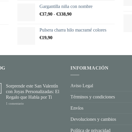
Gargantilla niña con nombre
Rango
€
37,90
-
€
338,90
de
precios:
Pulsera charra hilo macramé colores
desde
€
19,90
€37,90
hasta
€338,90
OG
INFORMACIÓN
Aviso Legal
Sorprende este San Valentín
con Joyas Personalizadas: El
Términos y condiciones
Regalo que Habla por Ti
en
1 comentario
Sorprende
Envíos
este
San
Valentín
Devoluciones y cambios
con
Joyas
Política de privacidad
Personalizadas: