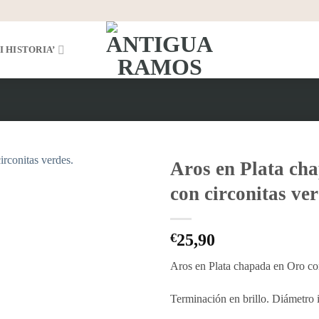
I HISTORIA’
Aros en Plata ch
con circonitas ver
Añadir
a la
lista
€
25,90
de
deseos
Aros en Plata chapada en Oro con
Terminación en brillo. Diámetro