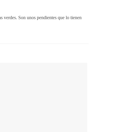
tas verdes. Son unos pendientes que lo tienen
Añadir
a la
lista de
deseos