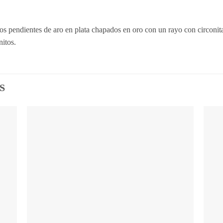
stos pendientes de aro en plata chapados en oro con un rayo con circoni
itos.
S
adir
Añadir
 la
a la
ta de
lista de
seos
deseos