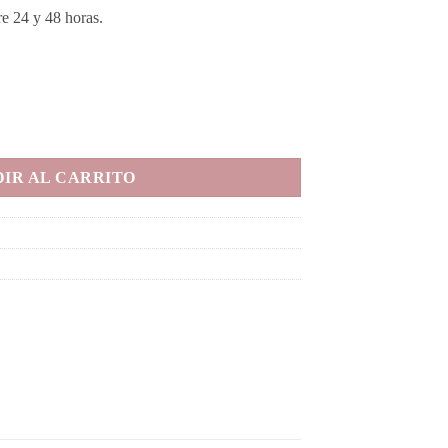
e 24 y 48 horas.
rayo con circonitas verdes. cantidad
IR AL CARRITO