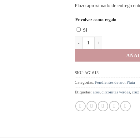
Plazo aproximado de entrega entr
Envolver como regalo
Sí
Aros en Plata chapada en Oro con 
AÑAD
SKU:
AG1613
Categorías:
Pendientes de aro
,
Plata
Etiquetas:
aros
,
circonitas verdes
,
cruz