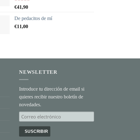
Valorado
€
41,90
con
5.00
de
5
De pedacitos de mí
€
11,00
NEWSLETTER
Introduce tu dirección de email si
quieres recibir nuestro boletín de
novedades.