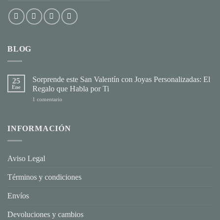
BLOG
Sorprende este San Valentín con Joyas Personalizadas: El
25
Ene
Regalo que Habla por Ti
en
1 comentario
Sorprende
este
San
Valentín
INFORMACIÓN
con
Joyas
Personalizadas:
El
Regalo
Aviso Legal
que
Habla
por
Términos y condiciones
Ti
Envíos
Devoluciones y cambios