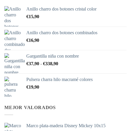
Anillo charro dos botones cristal color
€
15,90
Anillo charro dos botones combinados
€
16,90
Gargantilla niña con nombre
Rango
€
37,90
-
€
338,90
de
precios:
Pulsera charra hilo macramé colores
desde
€
19,90
€37,90
hasta
€338,90
MEJOR VALORADOS
Marco plata-madera Disney Mickey 10x15