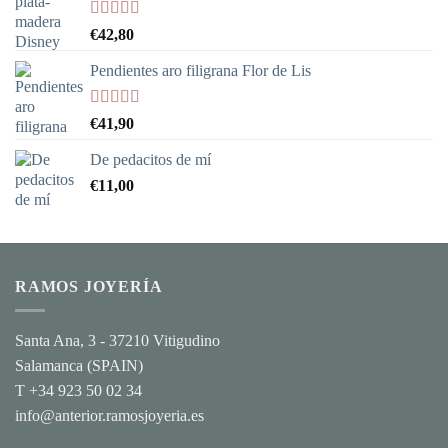
Valorado
€
42,80
con
5.00
de
5
Pendientes aro filigrana Flor de Lis
Valorado
€
41,90
con
5.00
de
5
De pedacitos de mí
€
11,00
RAMOS JOYERÍA
Santa Ana, 3 - 37210 Vitigudino
Salamanca (SPAIN)
T +34 923 50 02 34
info@anterior.ramosjoyeria.es