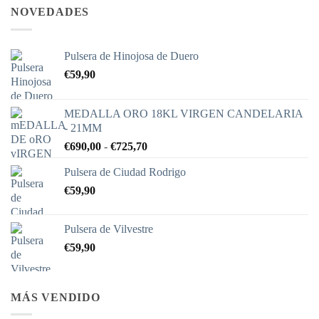
NOVEDADES
Pulsera de Hinojosa de Duero
€
59,90
MEDALLA ORO 18KL VIRGEN CANDELARIA
- 21MM
Rango
€
690,00
-
€
725,70
de
Pulsera de Ciudad Rodrigo
precios:
€
59,90
desde
€690,00
hasta
Pulsera de Vilvestre
€725,70
€
59,90
MÁS VENDIDO